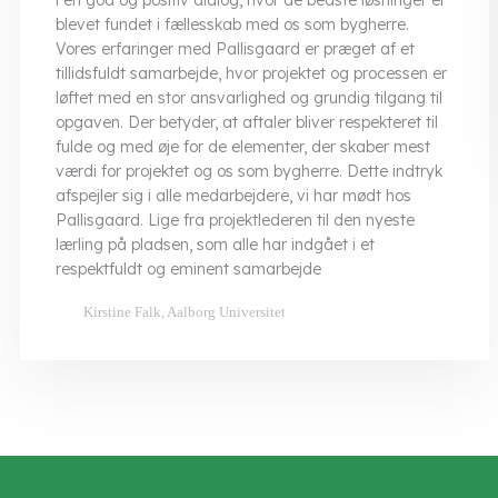
i en god og positiv dialog, hvor de bedste løsninger er
blevet fundet i fællesskab med os som bygherre.
Vores erfaringer med Pallisgaard er præget af et
tillidsfuldt samarbejde, hvor projektet og processen er
løftet med en stor ansvarlighed og grundig tilgang til
opgaven. Der betyder, at aftaler bliver respekteret til
fulde og med øje for de elementer, der skaber mest
værdi for projektet og os som bygherre. Dette indtryk
afspejler sig i alle medarbejdere, vi har mødt hos
Pallisgaard. Lige fra projektlederen til den nyeste
lærling på pladsen, som alle har indgået i et
respektfuldt og eminent samarbejde
Kirstine Falk, Aalborg Universitet