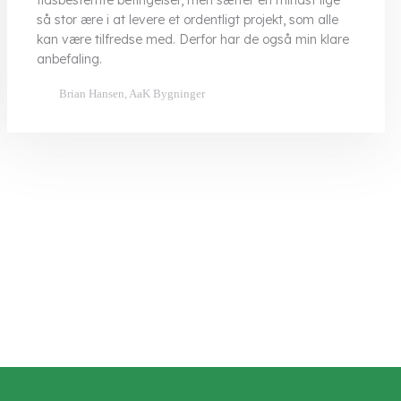
tidsbestemte betingelser, men sætter en mindst lige
så stor ære i at levere et ordentligt projekt, som alle
kan være tilfredse med. Derfor har de også min klare
anbefaling.
Brian Hansen, AaK Bygninger