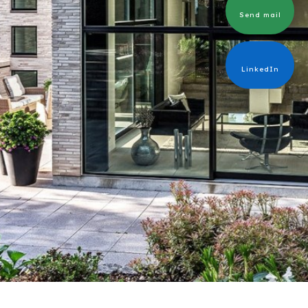
Send mail​
LinkedIn