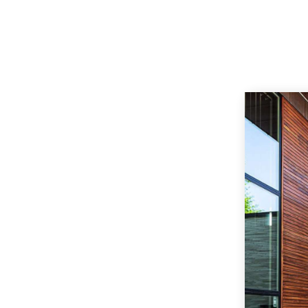
s.​
rer og snedkerarbejdet, også stod
er.